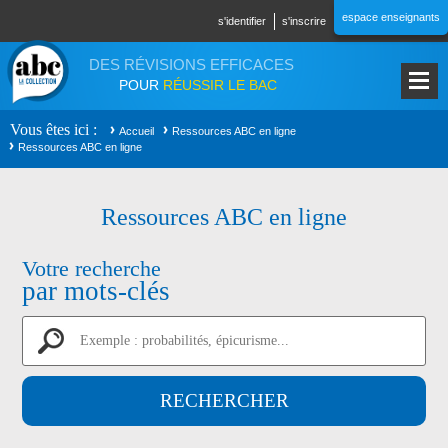
Aller au contenu principal
espace enseignants
s'identifier
s'inscrire
DES RÉVISIONS EFFICACES
POUR
RÉUSSIR LE BAC
Vous êtes ici
Accueil
Ressources ABC en ligne
Ressources ABC en ligne
Ressources ABC en ligne
Votre recherche
par mots-clés