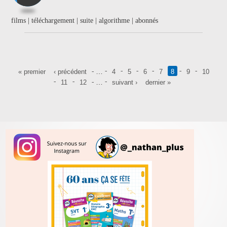
films | téléchargement | suite | algorithme | abonnés
Pages
…
« premier
‹ précédent
4
5
6
7
8
9
10
…
11
12
suivant ›
dernier »