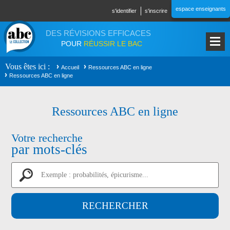
Aller au contenu principal
espace enseignants
s'identifier
s'inscrire
DES RÉVISIONS EFFICACES
POUR
RÉUSSIR LE BAC
Vous êtes ici
Accueil
Ressources ABC en ligne
Ressources ABC en ligne
Ressources ABC en ligne
Votre recherche
par mots-clés