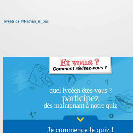
Tweets de @Nathan_is_bac
quel lycéen êtes-vous ?
participez
dès maintenant à notre quiz
Je commence le quiz !