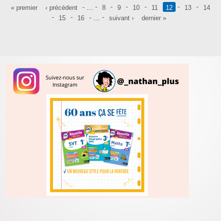
Pages
…
« premier
‹ précédent
8
9
10
11
12
13
14
…
15
16
suivant ›
dernier »