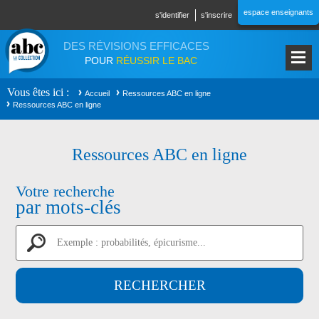
Aller au contenu principal
espace enseignants
s'identifier
s'inscrire
DES RÉVISIONS EFFICACES
POUR
RÉUSSIR LE BAC
Vous êtes ici
Accueil
Ressources ABC en ligne
Ressources ABC en ligne
Ressources ABC en ligne
Votre recherche
par mots-clés