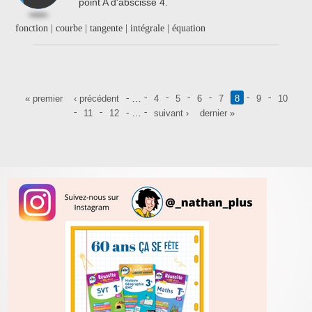
point A d'abscisse 4.
fonction | courbe | tangente | intégrale | équation
Pages
…
« premier
‹ précédent
4
5
6
7
8
9
10
…
11
12
suivant ›
dernier »