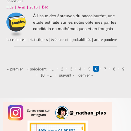
Spécifique
Inde
Avril
2016
Bac
À l'issue des épreuves du baccalauréat, une
étude est faite sur les notes obtenues par les
candidats en mathématiques et en français.
baccalauréat | statistiques | évènement | probabilités | arbre pondéré
Pages
…
« premier
‹ précédent
2
3
4
5
6
7
8
9
…
10
suivant ›
dernier »