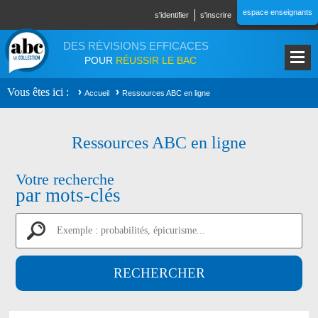
Aller au contenu principal
espace enseignants
s'identifier
s'inscrire
DES RÉVISIONS EFFICACES
POUR
RÉUSSIR LE BAC
Vous êtes ici
Accueil
Ressources ABC en ligne
Ressources ABC en ligne
Votre recherche
par mots-clés