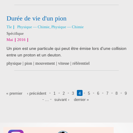
Durée de vie d'un pion
Tle
Physique — Chimie, Physique — Chimie
Spécifique
Mai
2016
Un pion est une particule qui peut être émise lors d'une collision
entre un proton et un deuton.
physique | pion | mouvement | vitesse | référentiel
Pages
« premier
‹ précédent
1
2
3
4
5
6
7
8
9
…
suivant ›
dernier »