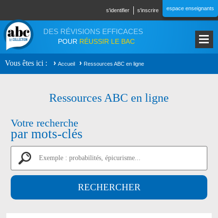
Aller au contenu principal
espace enseignants
s'identifier
s'inscrire
DES RÉVISIONS EFFICACES
POUR
RÉUSSIR LE BAC
Vous êtes ici
Accueil
Ressources ABC en ligne
Ressources ABC en ligne
Votre recherche
par mots-clés