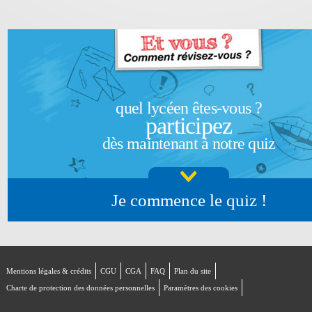
quel lycéen êtes-vous ?
participez
dès maintenant à notre quiz
Je commence le quiz !
Mentions légales & crédits
CGU
CGA
FAQ
Plan du site
Charte de protection des données personnelles
Paramètres des cookies