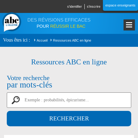
Aller au contenu principal
espace enseignants
s'identifier
s'inscrire
DES RÉVISIONS EFFICACES
POUR
RÉUSSIR LE BAC
Vous êtes ici
Accueil
Ressources ABC en ligne
Ressources ABC en ligne
Votre recherche
par mots-clés