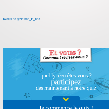
Tweets de @Nathan_is_bac
quel lycéen êtes-vous ?
participez
dès maintenant à notre quiz
Je commence le quiz !