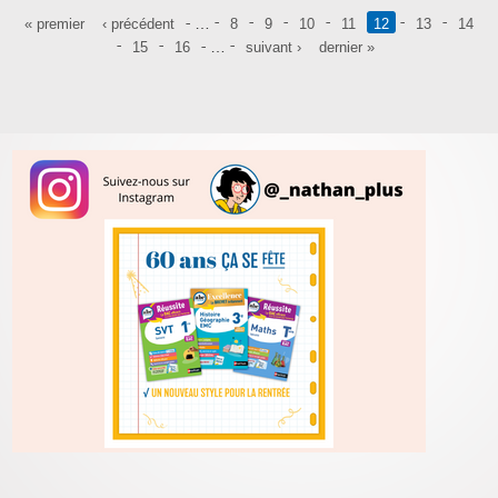
Pages
…
« premier
‹ précédent
8
9
10
11
12
13
14
…
15
16
suivant ›
dernier »