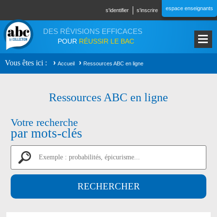
Aller au contenu principal
espace enseignants
s'identifier
s'inscrire
DES RÉVISIONS EFFICACES
POUR
RÉUSSIR LE BAC
Vous êtes ici
Accueil
Ressources ABC en ligne
Ressources ABC en ligne
Votre recherche
par mots-clés