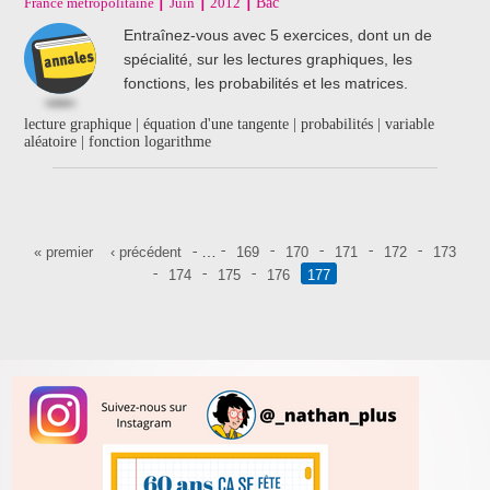
France métropolitaine
Juin
2012
Bac
Entraînez-vous avec 5 exercices, dont un de
spécialité, sur les lectures graphiques, les
fonctions, les probabilités et les matrices.
lecture graphique | équation d'une tangente | probabilités | variable
aléatoire | fonction logarithme
Pages
…
« premier
‹ précédent
169
170
171
172
173
174
175
176
177