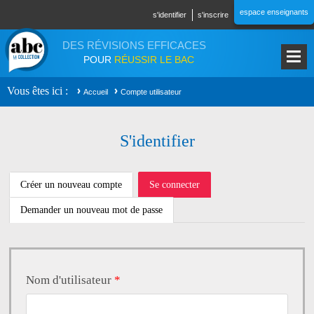
Aller au contenu principal
espace enseignants
s'identifier
s'inscrire
DES RÉVISIONS EFFICACES
POUR
RÉUSSIR LE BAC
Vous êtes ici
Accueil
Compte utilisateur
S'identifier
ONGLETS PRINCIPAUX
Créer un nouveau compte
Se connecter
(onglet
actif)
Demander un nouveau mot de passe
Nom d'utilisateur
*