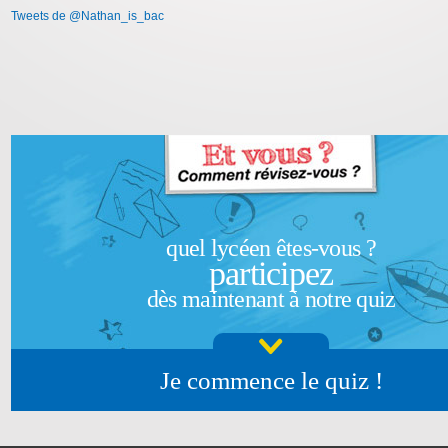
Tweets de @Nathan_is_bac
quel lycéen êtes-vous ?
participez
dès maintenant à notre quiz
Je commence le quiz !