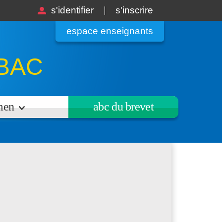
s'identifier
s'inscrire
espace enseignants
BAC
amen
abc du brevet