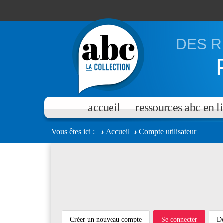
Aller au contenu principal
DES R
accueil
ressources abc en l
Vous êtes ici
Accueil
Compte utilisateur
ONGLETS PRINCIPAUX
Créer un nouveau compte
Se connecter
(onglet
De