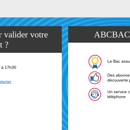
valider votre
ABCBAC
t ?
Le Bac assu
0 à 17h30
Des abonnem
découverte 
tacter
Un service c
téléphone