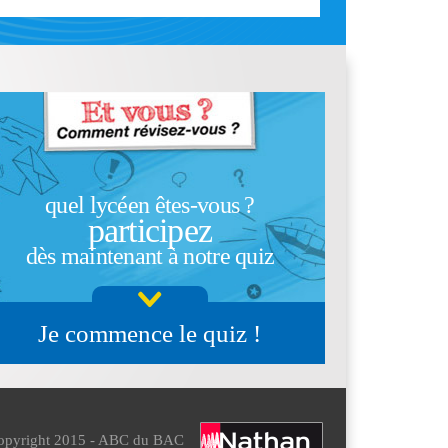
quel lycéen êtes-vous ?
participez
dès maintenant à notre quiz
Je commence le quiz !
opyright 2015 - ABC du BAC