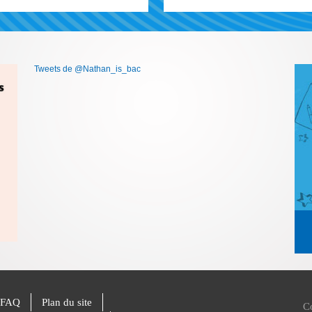
Tweets de @Nathan_is_bac
FAQ
Plan du site
C