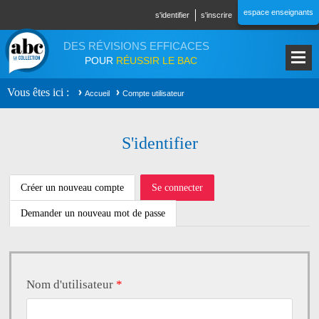
Aller au contenu principal
espace enseignants
s'identifier
s'inscrire
DES RÉVISIONS EFFICACES
POUR
RÉUSSIR LE BAC
Vous êtes ici
Accueil
Compte utilisateur
S'identifier
ONGLETS PRINCIPAUX
Créer un nouveau compte
Se connecter
(onglet
actif)
Demander un nouveau mot de passe
Nom d'utilisateur
*