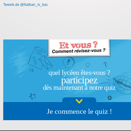
Tweets de @Nathan_is_bac
quel lycéen êtes-vous ?
participez
dès maintenant à notre quiz
Je commence le quiz !