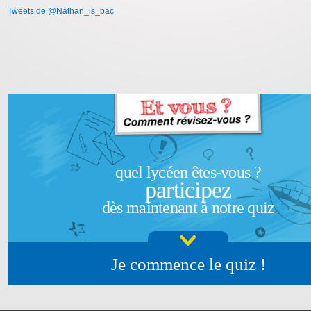
Tweets de @Nathan_is_bac
quel lycéen êtes-vous ?
participez
dès maintenant à notre quiz
Je commence le quiz !