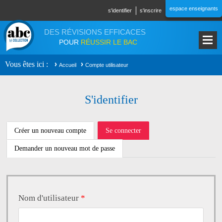
Aller au contenu principal
espace enseignants
s'identifier
s'inscrire
DES RÉVISIONS EFFICACES
POUR
RÉUSSIR LE BAC
Vous êtes ici
Accueil
Compte utilisateur
S'identifier
ONGLETS PRINCIPAUX
Créer un nouveau compte
Se connecter
(onglet
actif)
Demander un nouveau mot de passe
Nom d'utilisateur
*