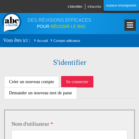
Aller au contenu principal
espace enseignants
s'identifier
s'inscrire
DES RÉVISIONS EFFICACES
POUR
RÉUSSIR LE BAC
Vous êtes ici
Accueil
Compte utilisateur
S'identifier
ONGLETS PRINCIPAUX
Créer un nouveau compte
Se connecter
(onglet
actif)
Demander un nouveau mot de passe
Nom d'utilisateur
*