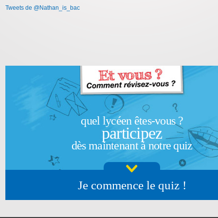
Tweets de @Nathan_is_bac
quel lycéen êtes-vous ?
participez
dès maintenant à notre quiz
Je commence le quiz !