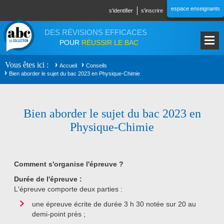
Aller au contenu principal
espace enseignants
s'identifier
s'inscrire
DES RÉVISIONS EFFICACES
POUR
RÉUSSIR LE BAC
Vous êtes ici
Accueil
Conseils
Bien aborder le sujet du bac 2023 en Physique-Chimie
Bien aborder le sujet du bac 2023 en
Physique-Chimie
Comment s'organise l'épreuve ?
Durée de l'épreuve :
L'épreuve comporte deux parties :
une épreuve écrite de durée 3 h 30 notée sur 20 au
demi-point près ;