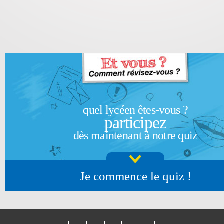
quel lycéen êtes-vous ?
participez
dès maintenant à notre quiz
Je commence le quiz !