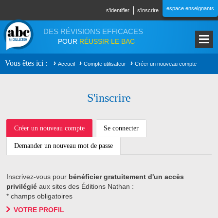
Aller au contenu principal
espace enseignants
s'identifier
s'inscrire
DES RÉVISIONS EFFICACES
POUR
RÉUSSIR LE BAC
Vous êtes ici
Accueil
Compte utilisateur
Créer un nouveau compte
S'inscrire
ONGLETS PRINCIPAUX
Créer un nouveau compte
(onglet
Se connecter
actif)
Demander un nouveau mot de passe
Inscrivez-vous pour
bénéficier gratuitement d'un accès
privilégié
aux sites des Éditions Nathan :
* champs obligatoires
VOTRE PROFIL