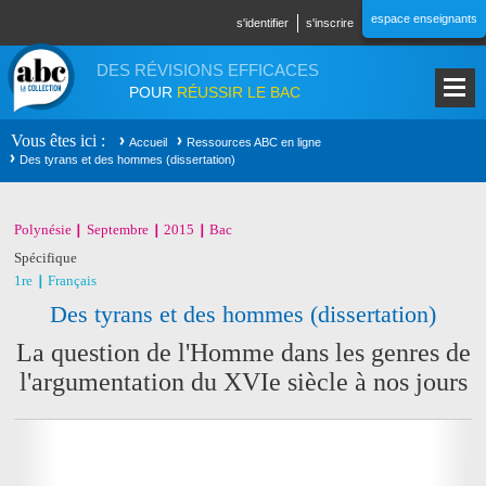
Aller au contenu principal
espace enseignants
s'identifier
s'inscrire
DES RÉVISIONS EFFICACES
POUR
RÉUSSIR LE BAC
Vous êtes ici
Accueil
Ressources ABC en ligne
Des tyrans et des hommes (dissertation)
Polynésie
Septembre
2015
Bac
Spécifique
1re
Français
Des tyrans et des hommes (dissertation)
La question de l'Homme dans les genres de
l'argumentation du XVIe siècle à nos jours