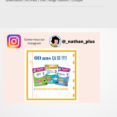
dissertation | écrivain | rôle | éloge funèbre | critique