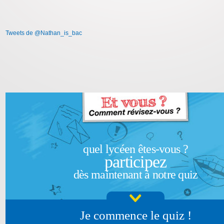
Tweets de @Nathan_is_bac
quel lycéen êtes-vous ?
participez
dès maintenant à notre quiz
Je commence le quiz !