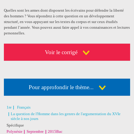
Quelles sont les armes dont disposent les écrivains pour défendre la liberté
des hommes ? Vous répondrez à cette question en un développement
structuré, en vous appuyant sur les textes du corpus et sur ceux étudiés
pendant l’année. Vous pouvez aussi faire appel à vos connaissances et lectures
personnelles.
Voir le corrigé
Pour approfondir le thème...
Déja abonné ?
Connectez-vous
Pas encore abonné ?
Consultez nos offres !
1re
Français
La question de l'Homme dans les genres de l'argumentation du XVIe
siècle à nos jours
Spécifique
J'ai acheté un livre
Polynésie
Septembre
2015
Bac
de révision