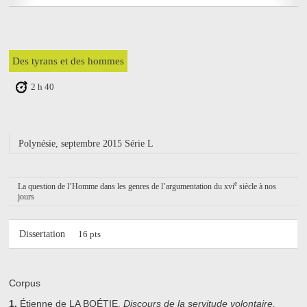
Des tyrans et des hommes
2 h 40
Polynésie, septembre 2015 Série L
e
La question de l’Homme dans les genres de l’argumentation du
xvi
siècle à nos
jours
Dissertation
16 pts
Corpus
1.
Étienne de LA BOÉTIE,
Discours de la servitude volontaire,