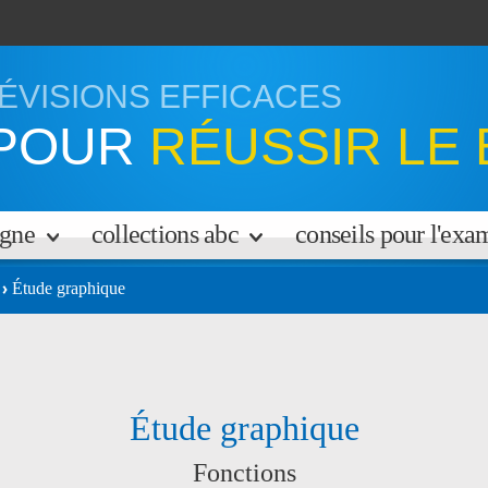
ÉVISIONS EFFICACES
POUR
RÉUSSIR LE 
igne
collections abc
conseils pour l'ex
Étude graphique
Étude graphique
Fonctions