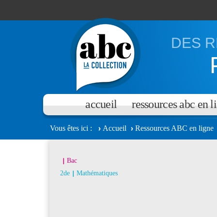
Aller au contenu principal
DES R
accueil
ressources abc en l
Vous êtes ici
Accueil
Ressources ABC en ligne
Bac
2de
Mathématiques