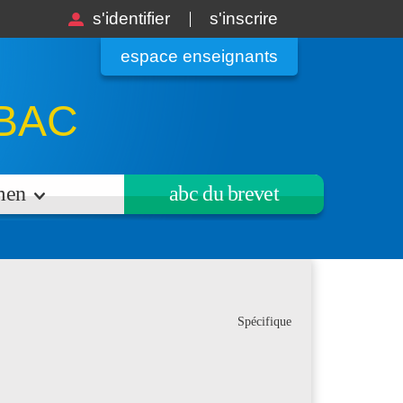
s'identifier
s'inscrire
espace enseignants
BAC
amen
abc du brevet
Spécifique