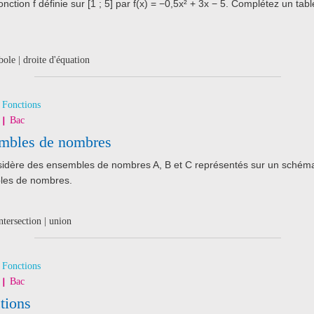
fonction f définie sur [1 ; 5] par f(x) = −0,5x² + 3x − 5. Complétez un tab
bole | droite d'équation
Fonctions
Bac
embles de nombres
idère des ensembles de nombres A, B et C représentés sur un schéma
les de nombres.
tersection | union
Fonctions
Bac
tions