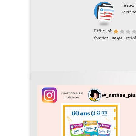
Testez 
représe
Difficulté:
fonction | image | antéc