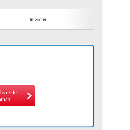
+
Imprimer
 livre de
athan