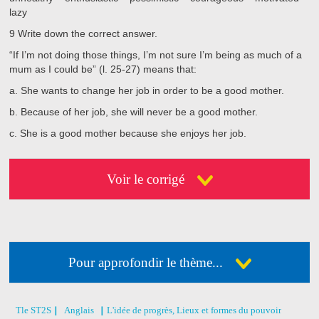
lazy
9
Write down the correct answer.
“If I’m not doing those things, I’m not sure I’m being as much of a
mum as I could be” (l. 25-27) means that:
a.
She wants to change her job in order to be a good mother.
b.
Because of her job, she will never be a good mother.
c.
She is a good mother because she enjoys her job.
Voir le corrigé
Pour approfondir le thème...
Déja abonné ?
Connectez-vous
Pas encore abonné ?
Consultez nos offres !
Tle ST2S
Anglais
L'idée de progrès, Lieux et formes du pouvoir