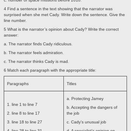
c.
number of space missions before 2010.
4
Find a sentence in the text showing that the narrator was
surprised when she met Cady. Write down the sentence. Give the
line number.
5
What is the narrator’s opinion about Cady? Write the correct
answer:
a.
The narrator finds Cady ridiculous.
b.
The narrator feels admiration.
c.
The narrator thinks Cady is mad.
6
Match each paragraph with the appropriate title:
Paragraphs
Titles
a.
Protecting Jamey
1.
line 1 to line 7
b.
Accepting the dangers of
2.
line 8 to line 17
the job
3.
line 18 to line 27
c.
Cady’s unusual job
4.
line 28 to line 31
d.
A specialist’s opinion on