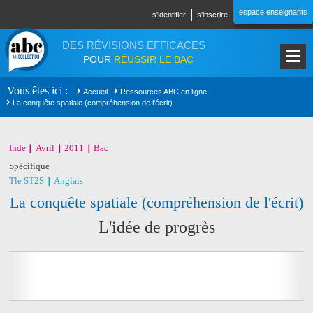
Aller au contenu principal
espace enseignants
s'identifier
s'inscrire
DES RÉVISIONS EFFICACES
POUR
RÉUSSIR LE BAC
Vous êtes ici
Accueil
Ressources ABC en ligne
La conquête spatiale (compréhension de l'écrit)
Inde
Avril
2011
Bac
Spécifique
Tle ST2S
Anglais
La conquête spatiale (compréhension de l'écrit)
L'idée de progrès