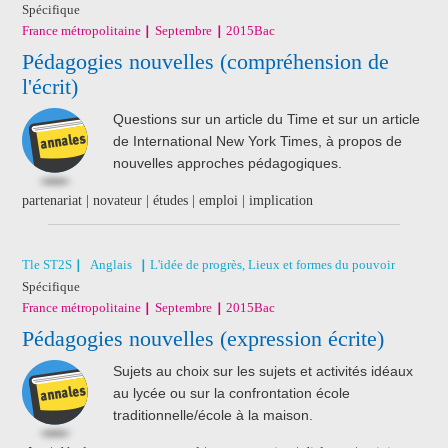
Spécifique
France métropolitaine
Septembre
2015
Bac
J'ai acheté un livre
Pédagogies nouvelles (compréhension de
de révision
l'écrit)
Nathan
Questions sur un article du Time et sur un article
de International New York Times, à propos de
nouvelles approches pédagogiques.
partenariat | novateur | études | emploi | implication
Tle ST2S
Anglais
L'idée de progrès, Lieux et formes du pouvoir
Spécifique
France métropolitaine
Septembre
2015
Bac
Pédagogies nouvelles (expression écrite)
Sujets au choix sur les sujets et activités idéaux
au lycée ou sur la confrontation école
traditionnelle/école à la maison.