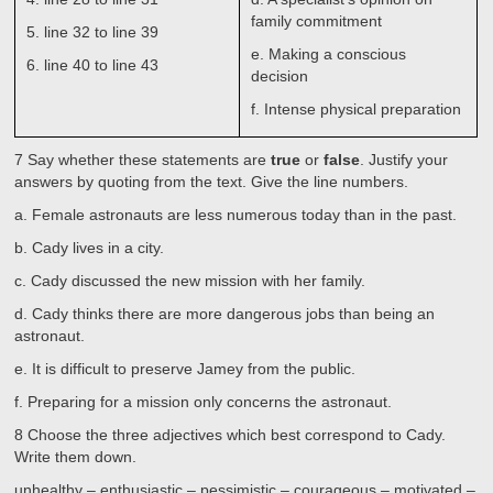
family commitment
5.
line 32 to line 39
e.
Making a conscious
6.
line 40 to line 43
decision
f.
Intense physical preparation
7
Say whether these statements are
true
or
false
. Justify your
answers by quoting from the text. Give the line numbers.
a.
Female astronauts are less numerous today than in the past.
b.
Cady lives in a city.
c.
Cady discussed the new mission with her family.
d.
Cady thinks there are more dangerous jobs than being an
astronaut.
e.
It is difficult to preserve Jamey from the public.
f.
Preparing for a mission only concerns the astronaut.
8
Choose the three adjectives which best correspond to Cady.
Write them down.
unhealthy – enthusiastic – pessimistic – courageous – motivated –