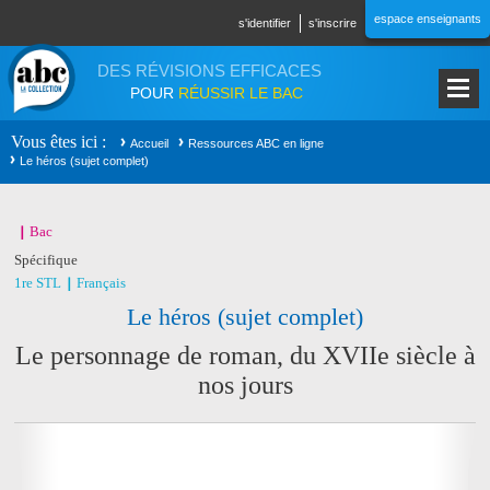
Aller au contenu principal
espace enseignants
s'identifier
s'inscrire
DES RÉVISIONS EFFICACES
POUR
RÉUSSIR LE BAC
Vous êtes ici
Accueil
Ressources ABC en ligne
Le héros (sujet complet)
Bac
Spécifique
1re STL
Français
Le héros (sujet complet)
Le personnage de roman, du XVIIe siècle à
nos jours