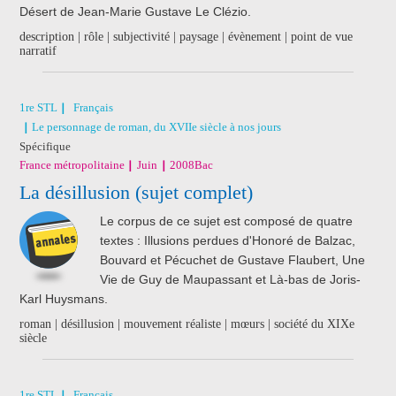
Désert de Jean-Marie Gustave Le Clézio.
description | rôle | subjectivité | paysage | évènement | point de vue
narratif
1re STL
Français
Le personnage de roman, du XVIIe siècle à nos jours
Spécifique
France métropolitaine
Juin
2008
Bac
La désillusion (sujet complet)
Le corpus de ce sujet est composé de quatre
textes : Illusions perdues d'Honoré de Balzac,
Bouvard et Pécuchet de Gustave Flaubert, Une
Vie de Guy de Maupassant et Là-bas de Joris-
Karl Huysmans.
roman | désillusion | mouvement réaliste | mœurs | société du XIXe
siècle
1re STL
Français