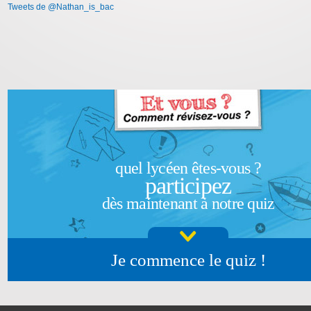
Tweets de @Nathan_is_bac
quel lycéen êtes-vous ?
participez
dès maintenant à notre quiz
Je commence le quiz !