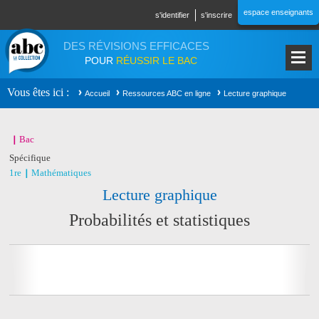
Aller au contenu principal
espace enseignants
s'identifier
s'inscrire
DES RÉVISIONS EFFICACES
POUR
RÉUSSIR LE BAC
Vous êtes ici
Accueil
Ressources ABC en ligne
Lecture graphique
Bac
Spécifique
1re
Mathématiques
Lecture graphique
Probabilités et statistiques