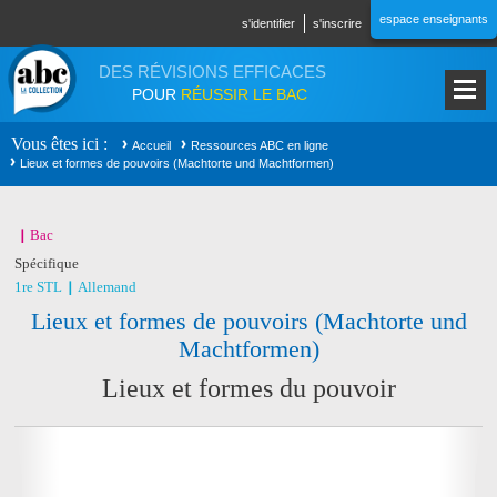
Aller au contenu principal
espace enseignants
s'identifier
s'inscrire
DES RÉVISIONS EFFICACES
POUR
RÉUSSIR LE BAC
Vous êtes ici
Accueil
Ressources ABC en ligne
Lieux et formes de pouvoirs (Machtorte und Machtformen)
Bac
Spécifique
1re STL
Allemand
Lieux et formes de pouvoirs (Machtorte und
Machtformen)
Lieux et formes du pouvoir