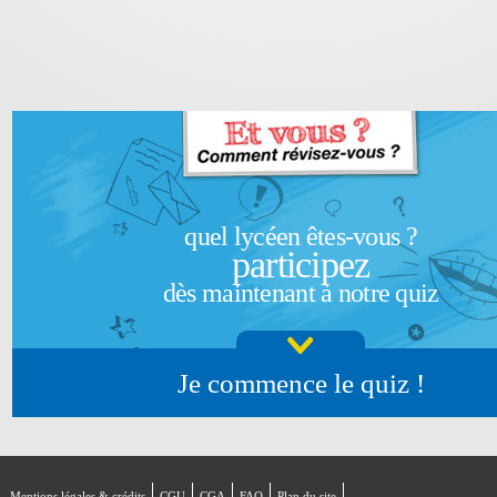
quel lycéen êtes-vous ?
participez
dès maintenant à notre quiz
Je commence le quiz !
Mentions légales & crédits
CGU
CGA
FAQ
Plan du site