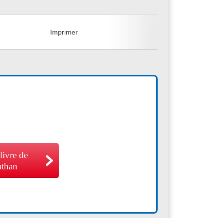
+
Imprimer
 livre de
athan