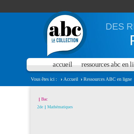
Aller au contenu principal
DES R
accueil
ressources abc en l
Vous êtes ici
Accueil
Ressources ABC en ligne
Bac
2de
Mathématiques