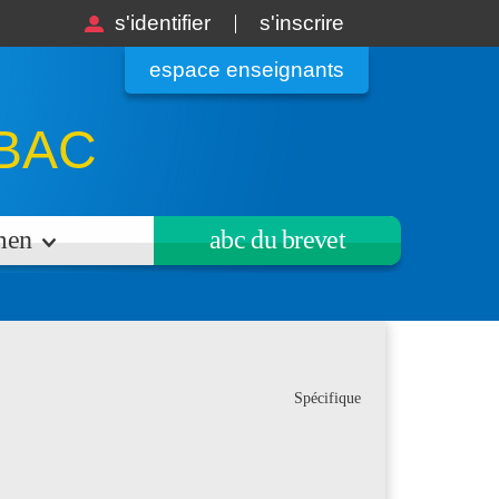
s'identifier
s'inscrire
espace enseignants
BAC
amen
abc du brevet
Spécifique