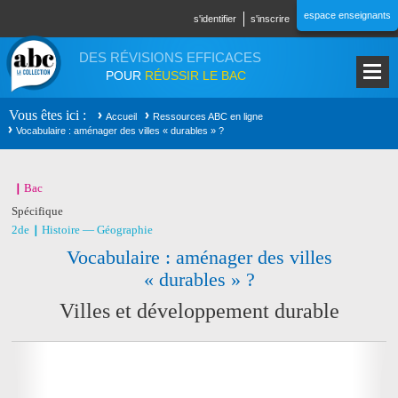
Aller au contenu principal
espace enseignants
s'identifier
s'inscrire
DES RÉVISIONS EFFICACES
POUR
RÉUSSIR LE BAC
Vous êtes ici
Accueil
Ressources ABC en ligne
Vocabulaire : aménager des villes « durables » ?
Bac
Spécifique
2de
Histoire — Géographie
Vocabulaire : aménager des villes
« durables » ?
Villes et développement durable