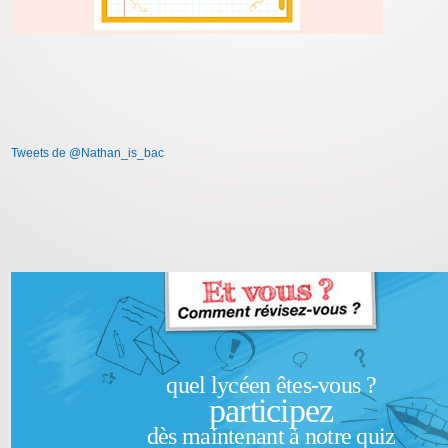
Tweets de @Nathan_is_bac
quel lycéen êtes-vous ?
participez
dès maintenant à notre quiz