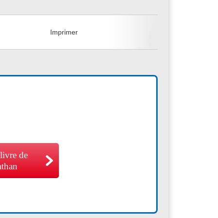
+
Imprimer
 livre de
athan