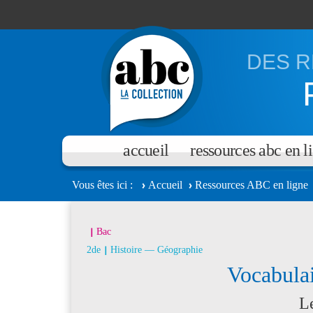
Aller au contenu principal
DES R
accueil
ressources abc en l
Vous êtes ici
Accueil
Ressources ABC en ligne
Bac
2de
Histoire — Géographie
Vocabulai
L