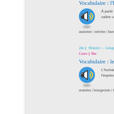
Vocabulaire : 
À partir
naître 
anatomie | mécène | hum
2de
Histoire — Géog
Cours
Bac
Vocabulaire : l
L'human
l'imprim
araméen | bourgeoisie | 