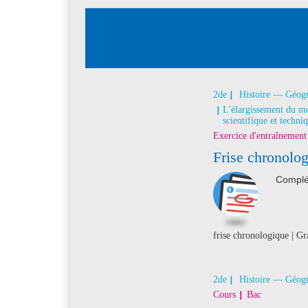
2de
Histoire — Géog
L'élargissement du m
scientifique et techn
Exercice d'entraînement
Frise chronolo
Complét
frise chronologique | Gr
2de
Histoire — Géog
Cours
Bac