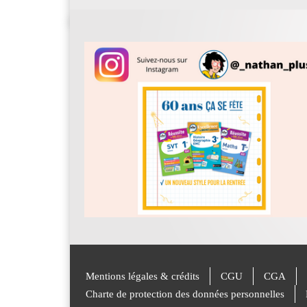
Mentions légales & crédits
CGU
CGA
Charte de protection des données personnelles