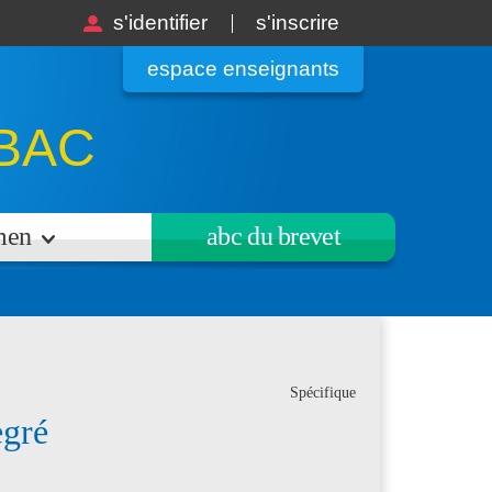
s'identifier
s'inscrire
espace enseignants
BAC
amen
abc du brevet
Spécifique
egré