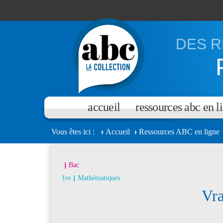
Aller au contenu principal
DES R
accueil
ressources abc en l
Vous êtes ici
Accueil
Ressources ABC en ligne
Bac
1re
Mathématiques
Vra