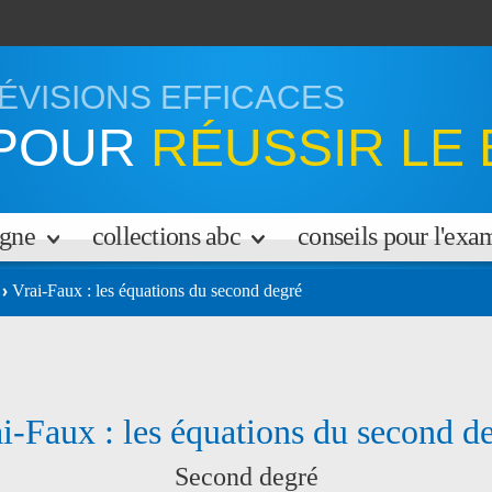
ÉVISIONS EFFICACES
POUR
RÉUSSIR LE 
igne
collections abc
conseils pour l'ex
Vrai-Faux : les équations du second degré
i-Faux : les équations du second d
Second degré