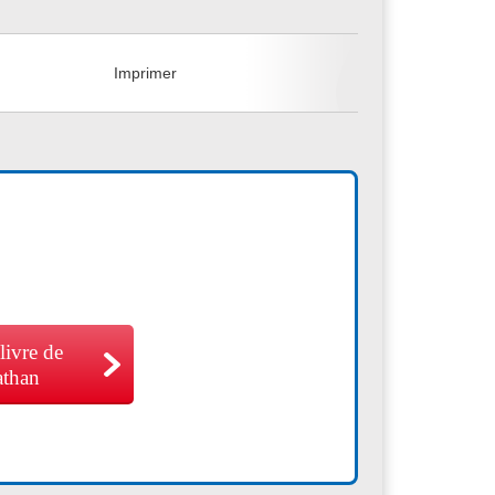
+
Imprimer
 livre de
athan