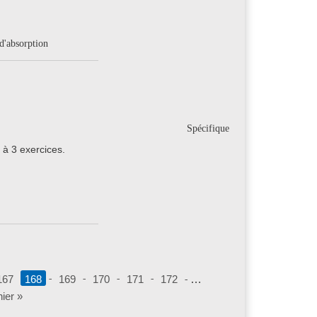
 d'absorption
Spécifique
 à 3 exercices.
167
168
169
170
171
172
…
ier »