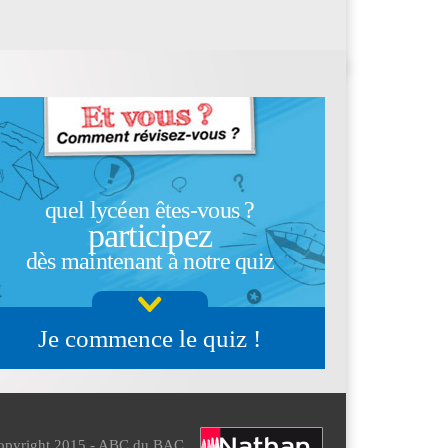
quel lycéen êtes-vous ?
participez
dès maintenant à notre quiz
Je commence le quiz !
opyright 2015 - ABC du BAC