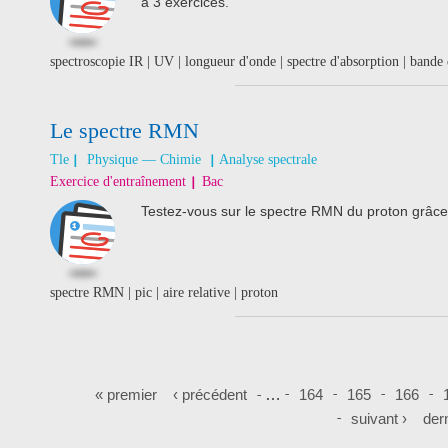
à 3 exercices.
spectroscopie IR | UV | longueur d'onde | spectre d'absorption | bande
Le spectre RMN
Tle
Physique — Chimie
Analyse spectrale
Exercice d'entraînement
Bac
Testez-vous sur le spectre RMN du proton grâce
spectre RMN | pic | aire relative | proton
Pages
« premier
‹ précédent
…
164
165
166
suivant ›
dern