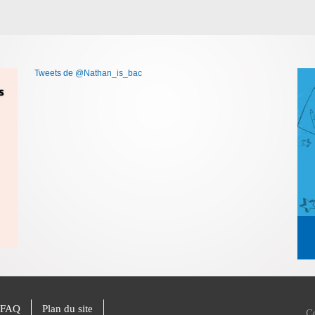
Tweets de @Nathan_is_bac
FAQ
Plan du site
C