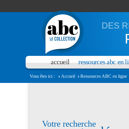
Aller au contenu principal
DES R
accueil
ressources abc en l
Vous êtes ici
Accueil
Ressources ABC en ligne
Votre recherche