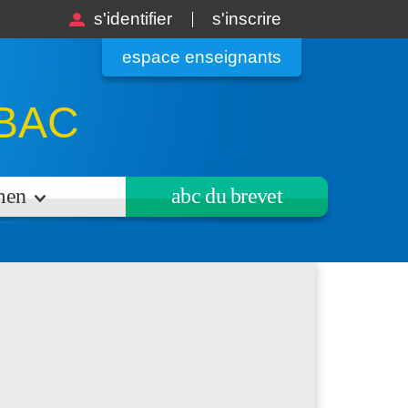
s'identifier
s'inscrire
espace enseignants
BAC
amen
abc du brevet