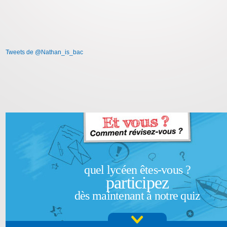
Tweets de @Nathan_is_bac
quel lycéen êtes-vous ?
participez
dès maintenant à notre quiz