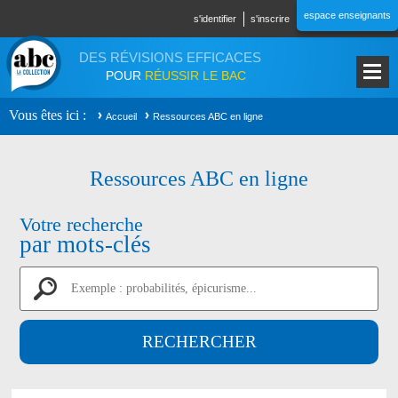
Aller au contenu principal
espace enseignants
s'identifier
s'inscrire
DES RÉVISIONS EFFICACES
POUR
RÉUSSIR LE BAC
Vous êtes ici
Accueil
Ressources ABC en ligne
Ressources ABC en ligne
Votre recherche
par mots-clés