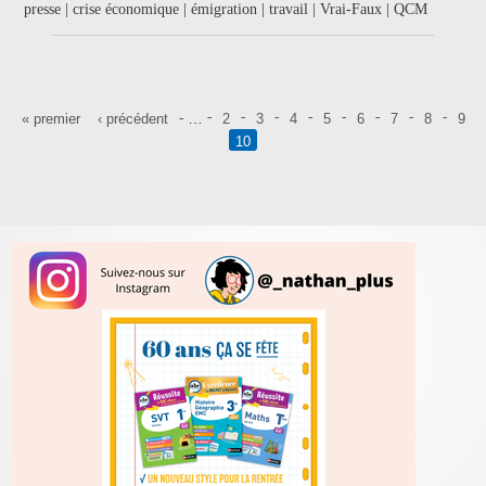
presse | crise économique | émigration | travail | Vrai-Faux | QCM
Pages
…
« premier
‹ précédent
2
3
4
5
6
7
8
9
10