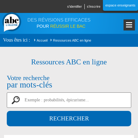
Aller au contenu principal
espace enseignants
s'identifier
s'inscrire
DES RÉVISIONS EFFICACES
POUR
RÉUSSIR LE BAC
Vous êtes ici
Accueil
Ressources ABC en ligne
Ressources ABC en ligne
Votre recherche
par mots-clés