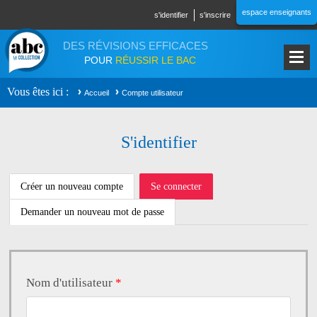
Aller au contenu principal
espace enseignants
s'identifier
s'inscrire
DES RÉVISIONS EFFICACES
POUR
RÉUSSIR LE BAC
Vous êtes ici
Accueil
Compte utilisateur
S'identifier
ONGLETS PRINCIPAUX
Créer un nouveau compte
Se connecter
(onglet
actif)
Demander un nouveau mot de passe
Nom d'utilisateur
*