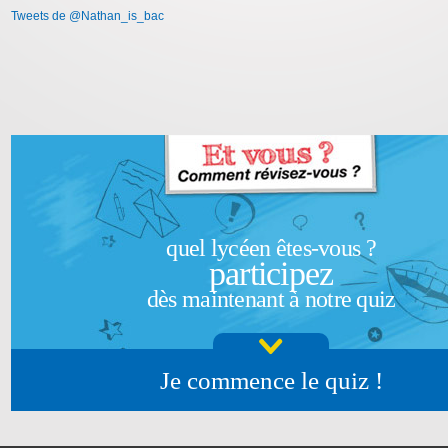
Tweets de @Nathan_is_bac
quel lycéen êtes-vous ?
participez
dès maintenant à notre quiz
Je commence le quiz !