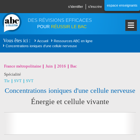
Aller au contenu principal
espace enseignants
s'identifier
s'inscrire
DES RÉVISIONS EFFICACES
POUR
RÉUSSIR LE BAC
Vous êtes ici
Accueil
Ressources ABC en ligne
Concentrations ioniques d'une cellule nerveuse
France métropolitaine
Juin
2016
Bac
Spécialité
Tle
SVT
SVT
Concentrations ioniques d'une cellule nerveuse
Énergie et cellule vivante