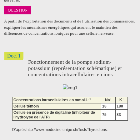
nerveuse.
QUESTION
À partir de l’exploitation des documents et de l’utilisation des connaissances,
expliquer les mécanismes énergétiques qui assurent le maintien des
différences de concentrations ioniques pour une cellule nerveuse.
Doc. 1
Fonctionnement de la pompe sodium-
potassium (représentation schématique) et
concentrations intracellulaires en ions
–1
+
+
Concentrations Intracellulaires en mmol.L
Na
K
Cellule témoin
18
180
Cellule en présence de digitaline (inhibiteur de
75
83
l’hydrolyse de l’ATP)
D’après http://www.medecine.unige.ch/TestsThyroidiens.