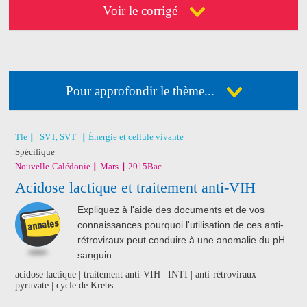
Voir le corrigé
Pour approfondir le thème...
Déja abonné ?
Connectez-vous
Pas encore abonné ?
Consultez nos offres !
Tle
SVT, SVT
Énergie et cellule vivante
Spécifique
Nouvelle-Calédonie
Mars
2015
Bac
J'ai acheté un livre
Acidose lactique et traitement anti-VIH
de révision
Nathan
Expliquez à l'aide des documents et de vos
connaissances pourquoi l'utilisation de ces anti-
rétroviraux peut conduire à une anomalie du pH
sanguin.
acidose lactique | traitement anti-VIH | INTI | anti-rétroviraux |
pyruvate | cycle de Krebs