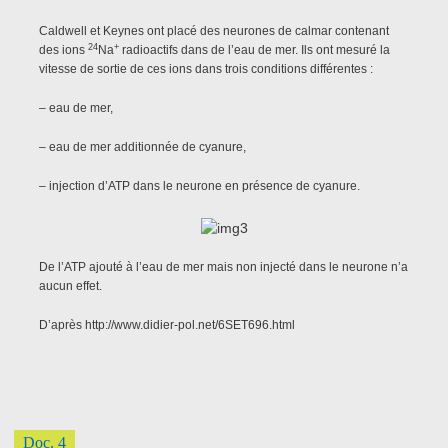
Caldwell et Keynes ont placé des neurones de calmar contenant
24
+
des ions
Na
radioactifs dans de l’eau de mer. Ils ont mesuré la
vitesse de sortie de ces ions dans trois conditions différentes :
– eau de mer,
– eau de mer additionnée de cyanure,
– injection d’ATP dans le neurone en présence de cyanure.
De l’ATP ajouté à l’eau de mer mais non injecté dans le neurone n’a
aucun effet.
D’après http://www.didier-pol.net/6SET696.html
Doc. 4