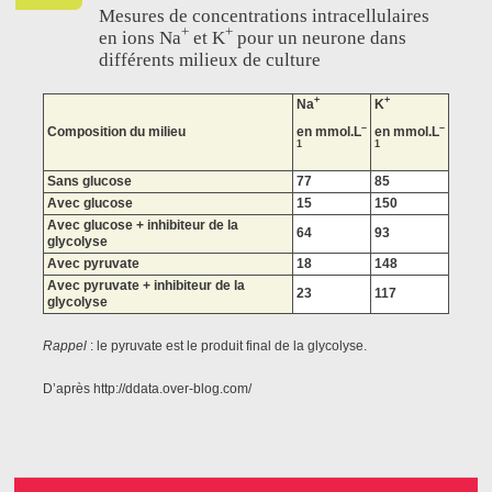
Mesures de concentrations intracellulaires
+
+
en ions Na
et K
pour un neurone dans
différents milieux de culture
+
+
Na
K
–
–
Composition du milieu
en mmol.L
en mmol.L
1
1
Sans glucose
77
85
Avec glucose
15
150
Avec glucose + inhibiteur de la
64
93
glycolyse
Avec pyruvate
18
148
Avec pyruvate + inhibiteur de la
23
117
glycolyse
Rappel
: le pyruvate est le produit final de la glycolyse.
D’après http://ddata.over-blog.com/