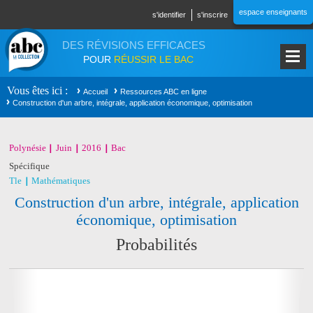
Aller au contenu principal
espace enseignants
s'identifier
s'inscrire
DES RÉVISIONS EFFICACES
POUR
RÉUSSIR LE BAC
Vous êtes ici
Accueil
Ressources ABC en ligne
Construction d'un arbre, intégrale, application économique, optimisation
Polynésie
Juin
2016
Bac
Spécifique
Tle
Mathématiques
Construction d'un arbre, intégrale, application
économique, optimisation
Probabilités