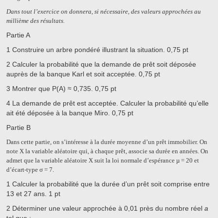
Dans tout l’exercice on donnera, si nécessaire, des valeurs approchées au
millième des résultats.
Partie A
1
Construire un arbre pondéré illustrant la situation.
0,75 pt
2
Calculer la probabilité que la demande de prêt soit déposée
auprès de la banque Karl et soit acceptée.
0,75 pt
3
Montrer que
P(A) ≈ 0,735
.
0,75 pt
4
La demande de prêt est acceptée. Calculer la probabilité qu’elle
ait été déposée à la banque Miro.
0,75 pt
Partie B
Dans cette partie, on s’intéresse à la durée moyenne d’un prêt immobilier. On
note X la variable aléatoire qui, à chaque prêt, associe sa durée en années. On
admet que la variable aléatoire X suit la loi normale d’espérance
µ = 20
et
d’écart-type
σ = 7
.
1
Calculer la probabilité que la durée d’un prêt soit comprise entre
13 et 27 ans.
1 pt
2
Déterminer une valeur approchée à 0,01 près du nombre réel
a
tel que :