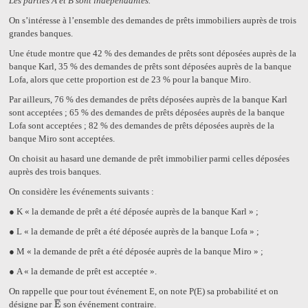
Les parties A et B sont indépendantes.
On s’intéresse à l’ensemble des demandes de prêts immobiliers auprès de trois
grandes banques.
Une étude montre que 42 % des demandes de prêts sont déposées auprès de la
banque Karl, 35 % des demandes de prêts sont déposées auprès de la banque
Lofa, alors que cette proportion est de 23 % pour la banque Miro.
Par ailleurs, 76 % des demandes de prêts déposées auprès de la banque Karl
sont acceptées ; 65 % des demandes de prêts déposées auprès de la banque
Lofa sont acceptées ; 82 % des demandes de prêts déposées auprès de la
banque Miro sont acceptées.
On choisit au hasard une demande de prêt immobilier parmi celles déposées
auprès des trois banques.
On considère les événements suivants :
●
K « la demande de prêt a été déposée auprès de la banque Karl » ;
●
L « la demande de prêt a été déposée auprès de la banque Lofa » ;
●
M « la demande de prêt a été déposée auprès de la banque Miro » ;
●
A « la demande de prêt est acceptée ».
On rappelle que pour tout événement E, on note P(E) sa probabilité et on
¯
¯
¯
désigne par
E
son événement contraire.
E
¯