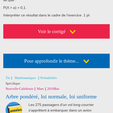
P(X >
a
) = 0,1
.
Interpréter ce résultat dans le cadre de l’exercice.
1 pt
Voir le corrigé
Pour approfondir le thème...
Déja abonné ?
Connectez-vous
Pas encore abonné ?
Consultez nos offres !
Tle
Mathématiques
Probabilités
Spécifique
Nouvelle-Calédonie
Mars
2016
Bac
J'ai acheté un livre
Arbre pondéré, loi normale, loi uniforme
de révision
Nathan
Les 275 passagers d'un vol long-courrier
s'apprêtent à embarquer dans un avion