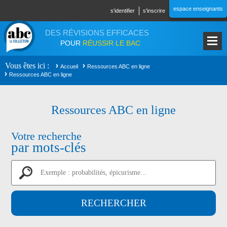
Aller au contenu principal
espace enseignants
s'identifier
s'inscrire
DES RÉVISIONS EFFICACES
POUR
RÉUSSIR LE BAC
Vous êtes ici
Accueil
Ressources ABC en ligne
Ressources ABC en ligne
Ressources ABC en ligne
Votre recherche
par mots-clés