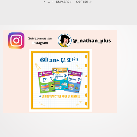
…
suivant ›
dernier »