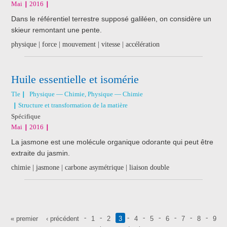
Mai
2016
Dans le référentiel terrestre supposé galiléen, on considère un
skieur remontant une pente.
physique | force | mouvement | vitesse | accélération
Huile essentielle et isomérie
Tle
Physique — Chimie, Physique — Chimie
Structure et transformation de la matière
Spécifique
Mai
2016
La jasmone est une molécule organique odorante qui peut être
extraite du jasmin.
chimie | jasmone | carbone asymétrique | liaison double
Pages
« premier
‹ précédent
1
2
3
4
5
6
7
8
9