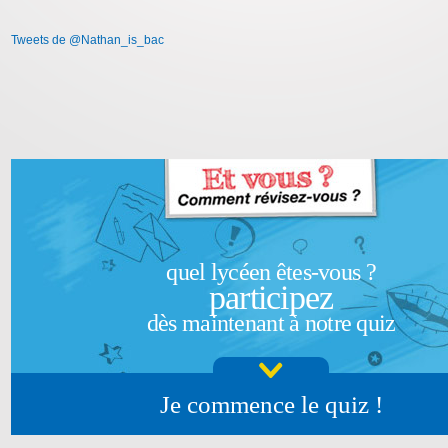
Tweets de @Nathan_is_bac
quel lycéen êtes-vous ?
participez
dès maintenant à notre quiz
Je commence le quiz !