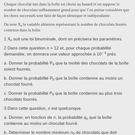
Chaque chocolat mis dans la boîte est choisi au hasard et on suppose le
nombre de chocolats suffisamment grand pour que l’on puisse considérer que
les choix successifs sont faits de façon identique et indépendante.
On note X
la variable aléatoire représentant le nombre de chocolats fourrés
n
contenus dans la boîte.
1
X
suit une loi binominale, dont on précisera les paramètres.
n
2
Dans cette question
n
= 12
et, pour chaque probabilité
– 4
demandée, on donnera une valeur approchée à 10
près.
a.
Donner la probabilité P
que la moitié des chocolats de la boîte
4
soient fourrés.
b.
Donner la probabilité P
que la boîte contienne au moins un
5
chocolat fourré.
c.
Donner la probabilité P
que la boîte contienne au plus trois
6
chocolats fourrés.
3
Dans cette question,
n
est quelconque.
a.
Donner, en fonction de
n
, la probabilité
q
que la boîte
n
contienne au moins un chocolat fourré.
b.
Déterminer le nombre minimum
n
de chocolats que doit
0