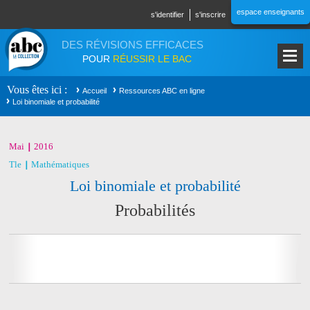
Aller au contenu principal
espace enseignants
s'identifier
s'inscrire
DES RÉVISIONS EFFICACES
POUR
RÉUSSIR LE BAC
Vous êtes ici
Accueil
Ressources ABC en ligne
Loi binomiale et probabilité
Mai
2016
Tle
Mathématiques
Loi binomiale et probabilité
Probabilités