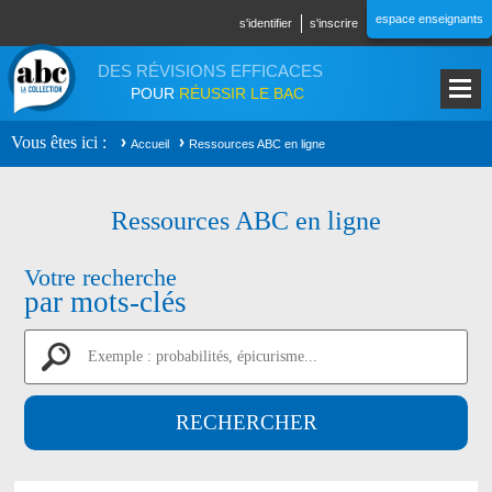
Aller au contenu principal
espace enseignants
s'identifier
s'inscrire
DES RÉVISIONS EFFICACES
POUR
RÉUSSIR LE BAC
Vous êtes ici
Accueil
Ressources ABC en ligne
Ressources ABC en ligne
Votre recherche
par mots-clés