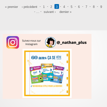
Pages
« premier
‹ précédent
1
2
3
4
5
6
7
8
9
…
suivant ›
dernier »