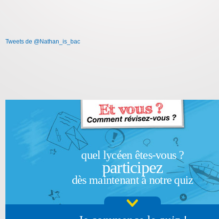
Tweets de @Nathan_is_bac
quel lycéen êtes-vous ?
participez
dès maintenant à notre quiz