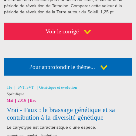
période de révolution de Tatooine. Comparer cette valeur à la
période de révolution de la Terre autour du Soleil.
1,25 pt
Voir le corrigé
Pour approfondir le thème...
Déja abonné ?
Connectez-vous
Pas encore abonné ?
Consultez nos offres !
Tle
SVT, SVT
Génétique et évolution
Spécifique
Mai
2016
Bac
J'ai acheté un livre
Vrai - Faux : le brassage génétique et sa
de révision
contribution à la diversité génétique
Nathan
Le caryotype est caractéristique d'une espèce.
caryotype | poulet | évolution