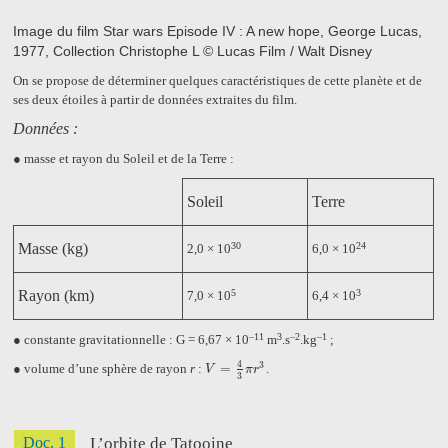
Image du film Star wars Episode IV : A new hope, George Lucas,
1977, Collection Christophe L © Lucas Film / Walt Disney
On se propose de déterminer quelques caractéristiques de cette planète et de
ses deux étoiles à partir de données extraites du film.
Données :
●
masse et rayon du Soleil et de la Terre :
Soleil
Terre
30
24
Masse (kg)
2,0 × 10
6,0 × 10
5
3
Rayon (km)
7,0 × 10
6,4 × 10
–11
3
–2
–1
●
constante gravitationnelle :
G = 6,67 × 10
m
.s
.kg
;
4
3
●
volume d’une sphère de rayon
r
:
=
.
V
=
4
3
π
r
3
V
π
r
3
Doc. 1
L’orbite de Tatooine