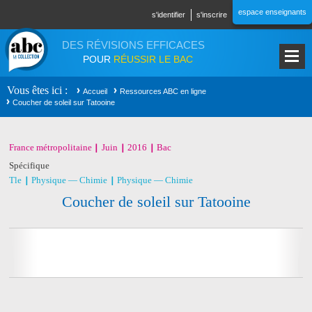
Aller au contenu principal
espace enseignants
s'identifier
s'inscrire
DES RÉVISIONS EFFICACES
POUR
RÉUSSIR LE BAC
Vous êtes ici
Accueil
Ressources ABC en ligne
Coucher de soleil sur Tatooine
France métropolitaine
Juin
2016
Bac
Spécifique
Tle
Physique — Chimie
Physique — Chimie
Coucher de soleil sur Tatooine