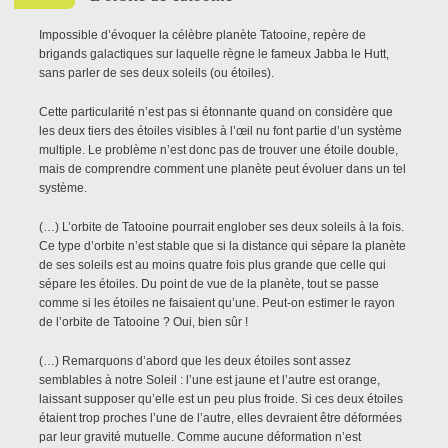
Impossible d’évoquer la célèbre planète Tatooine, repère de
brigands galactiques sur laquelle règne le fameux Jabba le Hutt,
sans parler de ses deux soleils (ou étoiles).
Cette particularité n’est pas si étonnante quand on considère que
les deux tiers des étoiles visibles à l’œil nu font partie d’un système
multiple. Le problème n’est donc pas de trouver une étoile double,
mais de comprendre comment une planète peut évoluer dans un tel
système.
(…) L’orbite de Tatooine pourrait englober ses deux soleils à la fois.
Ce type d’orbite n’est stable que si la distance qui sépare la planète
de ses soleils est au moins quatre fois plus grande que celle qui
sépare les étoiles. Du point de vue de la planète, tout se passe
comme si les étoiles ne faisaient qu’une. Peut-on estimer le rayon
de l’orbite de Tatooine ? Oui, bien sûr !
(…) Remarquons d’abord que les deux étoiles sont assez
semblables à notre Soleil : l’une est jaune et l’autre est orange,
laissant supposer qu’elle est un peu plus froide. Si ces deux étoiles
étaient trop proches l’une de l’autre, elles devraient être déformées
par leur gravité mutuelle. Comme aucune déformation n’est