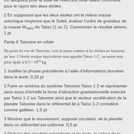
On adoptera pour la suite de l’exercice cette valeur commune
pour le rayon des deux étoiles.
2
En supposant que les deux étoiles ont la même masse
volumique moyenne que le Soleil, évaluer l’ordre de grandeur de
la masse M
de Tatoo (1 ou 2). Commenter le résultat obtenu.
Tatoo
1 pt
Partie II
Tatooine en orbite
Du point de vue de Tatooine, tout se passe comme si les étoiles ne faisaient
qu’une. L’étoile unique équivalente sera appelée Tatoo 1-2 ; sa masse sera
31
prise égale à
9,5 × 10
kg
.
1
Justifier la phrase précédente à l’aide d’informations données
dans le texte.
0,25 pt
2
Faire un schéma du système Tatooine-Tatoo 1-2 et représenter
sans souci d’échelle la force d’attraction gravitationnelle exercée
par Tatoo 1-2 sur Tatooine ainsi que le vecteur accélération de la
planète Tatooine dans le référentiel lié à Tatoo 1-2 considéré
comme galiléen.
1,5 pt
3
Montrer que le mouvement, supposé circulaire, de la planète
dans ce référentiel est uniforme.
0,5 pt
4
Déduire des résultats précédents et du texte, la valeur de la