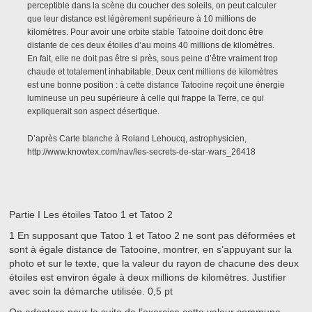
perceptible dans la scène du coucher des soleils, on peut calculer
que leur distance est légèrement supérieure à 10 millions de
kilomètres. Pour avoir une orbite stable Tatooine doit donc être
distante de ces deux étoiles d’au moins 40 millions de kilomètres.
En fait, elle ne doit pas être si près, sous peine d’être vraiment trop
chaude et totalement inhabitable. Deux cent millions de kilomètres
est une bonne position : à cette distance Tatooine reçoit une énergie
lumineuse un peu supérieure à celle qui frappe la Terre, ce qui
expliquerait son aspect désertique.
D’après Carte blanche à Roland Lehoucq, astrophysicien,
http://www.knowtex.com/nav/les-secrets-de-star-wars_26418
Partie I
Les étoiles Tatoo 1 et Tatoo 2
1
En supposant que Tatoo 1 et Tatoo 2 ne sont pas déformées et
sont à égale distance de Tatooine, montrer, en s’appuyant sur la
photo et sur le texte, que la valeur du rayon de chacune des deux
étoiles est environ égale à deux millions de kilomètres. Justifier
avec soin la démarche utilisée.
0,5 pt