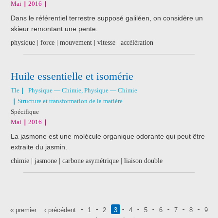
Mai
2016
Dans le référentiel terrestre supposé galiléen, on considère un
skieur remontant une pente.
physique | force | mouvement | vitesse | accélération
Huile essentielle et isomérie
Tle
Physique — Chimie, Physique — Chimie
Structure et transformation de la matière
Spécifique
Mai
2016
La jasmone est une molécule organique odorante qui peut être
extraite du jasmin.
chimie | jasmone | carbone asymétrique | liaison double
Pages
« premier
‹ précédent
1
2
3
4
5
6
7
8
9