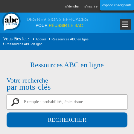
Aller au contenu principal
espace enseignants
s'identifier
s'inscrire
DES RÉVISIONS EFFICACES
POUR
RÉUSSIR LE BAC
Vous êtes ici
Accueil
Ressources ABC en ligne
Ressources ABC en ligne
Ressources ABC en ligne
Votre recherche
par mots-clés