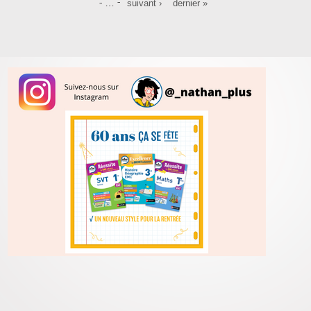
…
suivant ›
dernier »