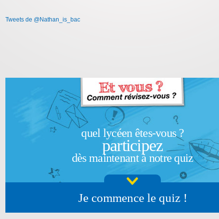
Tweets de @Nathan_is_bac
quel lycéen êtes-vous ?
participez
dès maintenant à notre quiz
Je commence le quiz !