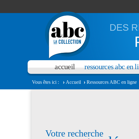
Aller au contenu principal
DES R
accueil
ressources abc en l
Vous êtes ici
Accueil
Ressources ABC en ligne
Votre recherche