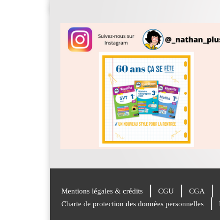
Mentions légales & crédits
CGU
CGA
Charte de protection des données personnelles