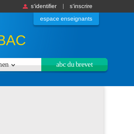
s'identifier
s'inscrire
espace enseignants
BAC
amen
abc du brevet