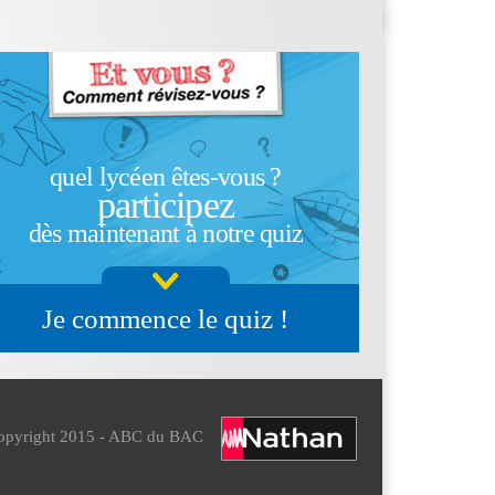
quel lycéen êtes-vous ?
participez
dès maintenant à notre quiz
Je commence le quiz !
opyright 2015 - ABC du BAC