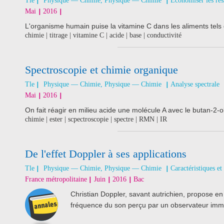
Tle
Physique — Chimie, Physique — Chimie
Économiser les res
Mai
2016
L'organisme humain puise la vitamine C dans les aliments tels 
chimie | titrage | vitamine C | acide | base | conductivité
Spectroscopie et chimie organique
Tle
Physique — Chimie, Physique — Chimie
Analyse spectrale
Mai
2016
On fait réagir en milieu acide une molécule A avec le butan-2-ol
chimie | ester | scpectroscopie | spectre | RMN | IR
De l'effet Doppler à ses applications
Tle
Physique — Chimie, Physique — Chimie
Caractéristiques et
France métropolitaine
Juin
2016
Bac
Christian Doppler, savant autrichien, propose en
fréquence du son perçu par un observateur imm