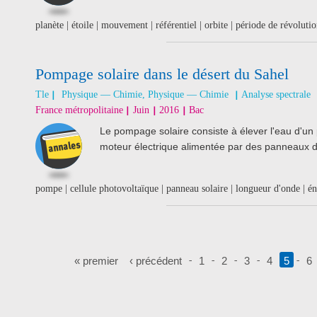
planète | étoile | mouvement | référentiel | orbite | période de révoluti
Pompage solaire dans le désert du Sahel
Tle
Physique — Chimie, Physique — Chimie
Analyse spectrale
France métropolitaine
Juin
2016
Bac
Le pompage solaire consiste à élever l'eau d'un 
moteur électrique alimentée par des panneaux de
pompe | cellule photovoltaïque | panneau solaire | longueur d'onde | én
Pages
« premier
‹ précédent
1
2
3
4
5
6