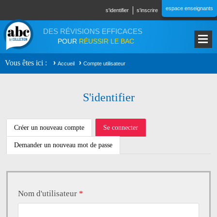
Aller au contenu principal
espace enseignants
s'identifier
s'inscrire
DES RÉVISIONS EFFICACES
POUR
RÉUSSIR LE BAC
Vous êtes ici
Accueil
Compte utilisateur
S'identifier
ONGLETS PRINCIPAUX
Créer un nouveau compte
Se connecter
(onglet
actif)
Demander un nouveau mot de passe
Nom d'utilisateur
*