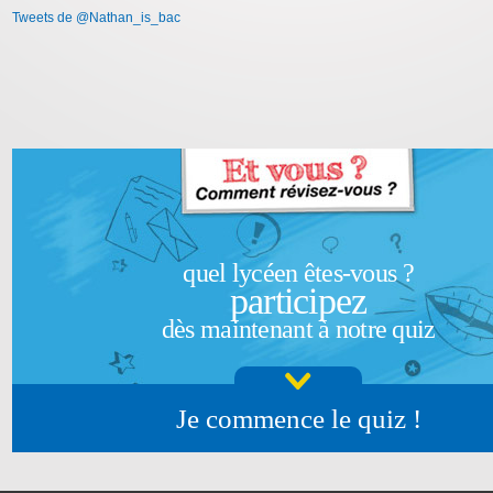
Tweets de @Nathan_is_bac
quel lycéen êtes-vous ?
participez
dès maintenant à notre quiz
Je commence le quiz !