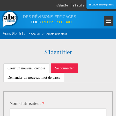
Aller au contenu principal
espace enseignants
s'identifier
s'inscrire
DES RÉVISIONS EFFICACES
POUR
RÉUSSIR LE BAC
Vous êtes ici
Accueil
Compte utilisateur
S'identifier
ONGLETS PRINCIPAUX
Créer un nouveau compte
Se connecter
(onglet
actif)
Demander un nouveau mot de passe
Nom d'utilisateur
*