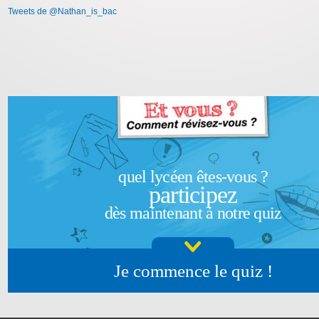
Tweets de @Nathan_is_bac
quel lycéen êtes-vous ?
participez
dès maintenant à notre quiz
Je commence le quiz !