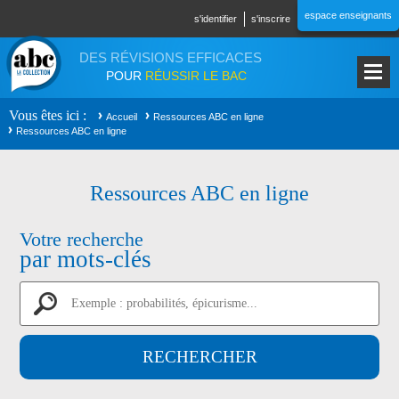
Aller au contenu principal
espace enseignants
s'identifier
s'inscrire
DES RÉVISIONS EFFICACES
POUR
RÉUSSIR LE BAC
Vous êtes ici
Accueil
Ressources ABC en ligne
Ressources ABC en ligne
Ressources ABC en ligne
Votre recherche
par mots-clés