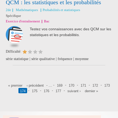
QCM : les statistiques et les probabilités
2de
Mathématiques
Probabilités et statistiques
Spécifique
Exercice d'entraînement
Bac
Testez vos connaissances avec des QCM sur les
statistiques et les probabilités.
Difficulté:
série statistique | série qualitative | fréquence | moyenne
Pages
…
« premier
‹ précédent
169
170
171
172
173
174
175
176
177
suivant ›
dernier »