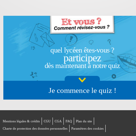
quel lycéen êtes-vous ?
participez
dès maintenant à notre quiz
Je commence le quiz !
Mentions légales & crédits
CGU
CGA
FAQ
Plan du site
Charte de protection des données personnelles
Paramètres des cookies