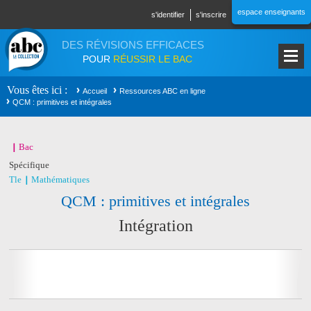
Aller au contenu principal
espace enseignants
s'identifier
s'inscrire
DES RÉVISIONS EFFICACES
POUR
RÉUSSIR LE BAC
Vous êtes ici
Accueil
Ressources ABC en ligne
QCM : primitives et intégrales
Bac
Spécifique
Tle
Mathématiques
QCM : primitives et intégrales
Intégration