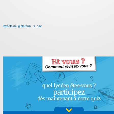
Tweets de @Nathan_is_bac
quel lycéen êtes-vous ?
participez
dès maintenant à notre quiz