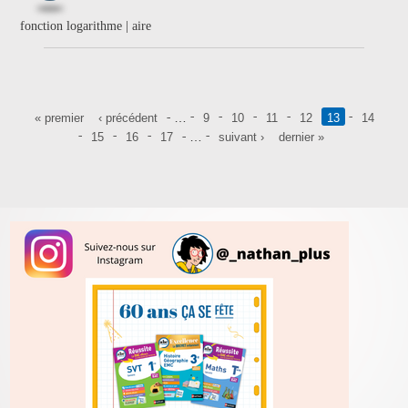
fonction logarithme | aire
Pages
…
« premier
‹ précédent
9
10
11
12
13
14
…
15
16
17
suivant ›
dernier »