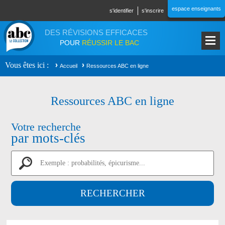
Aller au contenu principal
espace enseignants
s'identifier
s'inscrire
DES RÉVISIONS EFFICACES
POUR
RÉUSSIR LE BAC
Vous êtes ici
Accueil
Ressources ABC en ligne
Ressources ABC en ligne
Votre recherche
par mots-clés