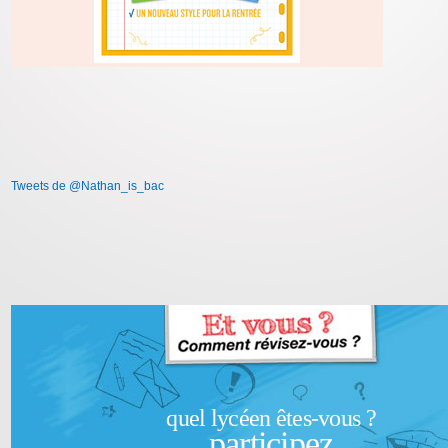
Tweets de @Nathan_is_bac
quel lycéen êtes-vous ?
participez