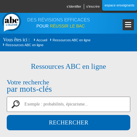
Aller au contenu principal
espace enseignants
s'identifier
s'inscrire
DES RÉVISIONS EFFICACES
POUR
RÉUSSIR LE BAC
Vous êtes ici
Accueil
Ressources ABC en ligne
Ressources ABC en ligne
Ressources ABC en ligne
Votre recherche
par mots-clés