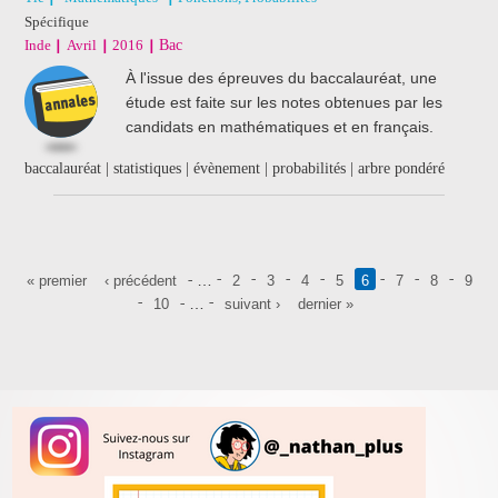
Spécifique
Inde
Avril
2016
Bac
À l'issue des épreuves du baccalauréat, une
étude est faite sur les notes obtenues par les
candidats en mathématiques et en français.
baccalauréat | statistiques | évènement | probabilités | arbre pondéré
Pages
…
« premier
‹ précédent
2
3
4
5
6
7
8
9
…
10
suivant ›
dernier »