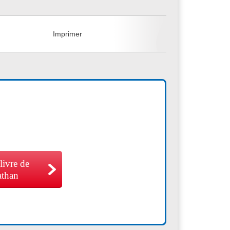
+
Imprimer
 livre de
athan