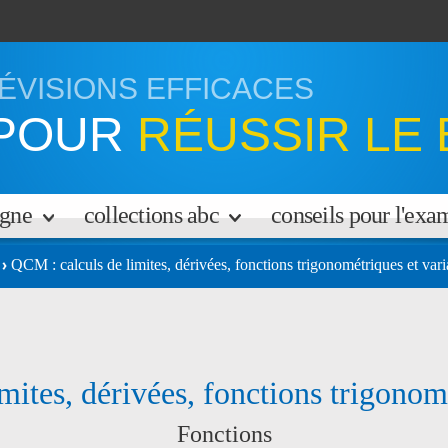
ÉVISIONS EFFICACES
POUR
RÉUSSIR LE 
igne
collections abc
conseils pour l'ex
QCM : calculs de limites, dérivées, fonctions trigonométriques et vari
mites, dérivées, fonctions trigonomé
Fonctions