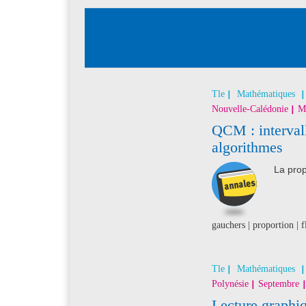
Tle
Mathématiques
Nouvelle-Calédonie
M
QCM : intervall
algorithmes
La prop
gauchers | proportion | 
Tle
Mathématiques
Polynésie
Septembre
Lecture graphiq