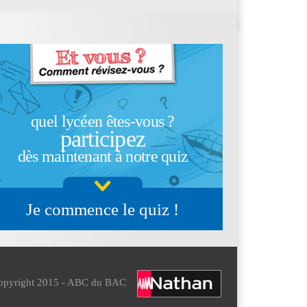
quel lycéen êtes-vous ?
participez
dès maintenant à notre quiz
Je commence le quiz !
opyright 2015 - ABC du BAC