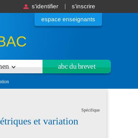
s'identifier
s'inscrire
espace enseignants
BAC
amen
abc du brevet
ation
Spécifique
triques et variation