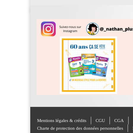
Mentions légales & crédits
CGU
CGA
Charte de protection des données personnelles