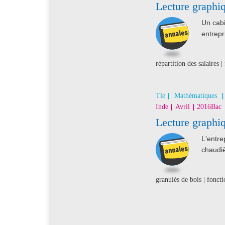
Lecture graphiq
Un cabi
entrepr
répartition des salaires 
Tle
Mathématiques
Inde
Avril
2016
Bac
Lecture graphi
L'entre
chaudiè
granulés de bois | foncti