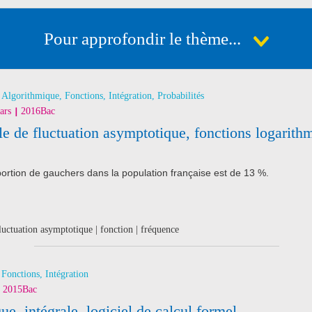
Pour approfondir le thème...
Algorithmique, Fonctions, Intégration, Probabilités
ars
2016
Bac
e de fluctuation asymptotique, fonctions logarith
ortion de gauchers dans la population française est de 13 %.
fluctuation asymptotique | fonction | fréquence
Fonctions, Intégration
2015
Bac
ue, intégrale, logiciel de calcul formel