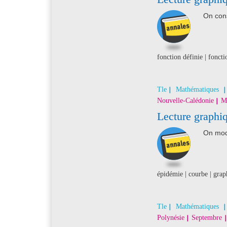
On cons
fonction définie | foncti
Tle
Mathématiques
Nouvelle-Calédonie
M
Lecture graphiq
On modé
épidémie | courbe | grap
Tle
Mathématiques
Polynésie
Septembre