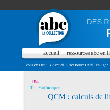
Aller au contenu principal
DES R
accueil
ressources abc en l
Vous êtes ici
Accueil
Ressources ABC en ligne
Bac
Tle
Mathématiques
QCM : calculs de li