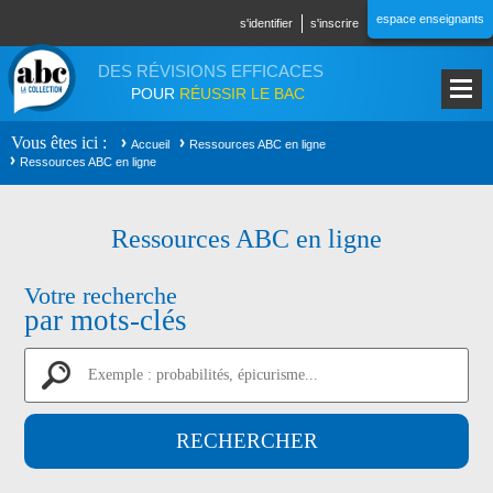
Aller au contenu principal
espace enseignants
s'identifier
s'inscrire
DES RÉVISIONS EFFICACES
POUR
RÉUSSIR LE BAC
Vous êtes ici
Accueil
Ressources ABC en ligne
Ressources ABC en ligne
Ressources ABC en ligne
Votre recherche
par mots-clés