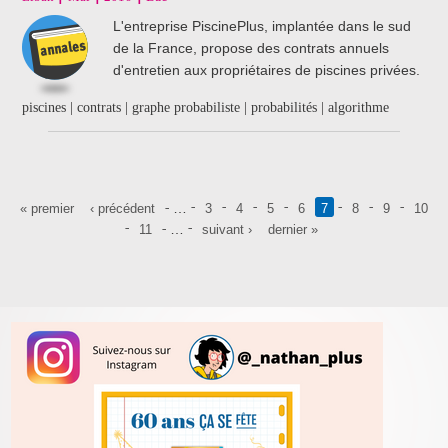
L'entreprise PiscinePlus, implantée dans le sud
de la France, propose des contrats annuels
d'entretien aux propriétaires de piscines privées.
piscines | contrats | graphe probabiliste | probabilités | algorithme
Pages
…
« premier
‹ précédent
3
4
5
6
7
8
9
10
…
11
suivant ›
dernier »